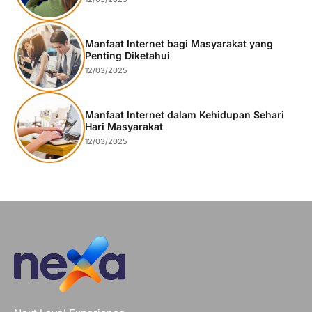
Manfaat Internet bagi Masyarakat yang
Penting Diketahui
12/03/2025
Manfaat Internet dalam Kehidupan Sehari
Hari Masyarakat
12/03/2025