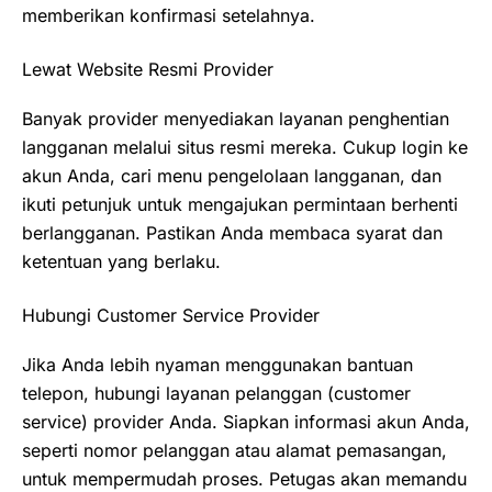
memberikan konfirmasi setelahnya.
Lewat Website Resmi Provider
Banyak provider menyediakan layanan penghentian
langganan melalui situs resmi mereka. Cukup login ke
akun Anda, cari menu pengelolaan langganan, dan
ikuti petunjuk untuk mengajukan permintaan berhenti
berlangganan. Pastikan Anda membaca syarat dan
ketentuan yang berlaku.
Hubungi Customer Service Provider
Jika Anda lebih nyaman menggunakan bantuan
telepon, hubungi layanan pelanggan (customer
service) provider Anda. Siapkan informasi akun Anda,
seperti nomor pelanggan atau alamat pemasangan,
untuk mempermudah proses. Petugas akan memandu