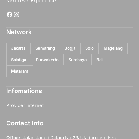
Next Level Experience
Facebook
Instagram
Network
Jakarta
Semarang
Jogja
Solo
Magelang
Salatiga
Purwokerto
Surabaya
Bali
Mataram
Infomations
Provider Internet
Contact Info
Office
, Jalan Jangli Dalam No 29J Jatingaleh, Kec.