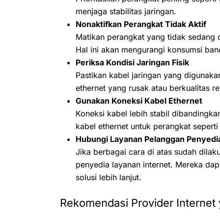
menjaga stabilitas jaringan.
Nonaktifkan Perangkat Tidak Aktif
Matikan perangkat yang tidak sedang d
Hal ini akan mengurangi konsumsi band
Periksa Kondisi Jaringan Fisik
Pastikan kabel jaringan yang digunakan
ethernet yang rusak atau berkualitas 
Gunakan Koneksi Kabel Ethernet
Koneksi kabel lebih stabil dibandingk
kabel ethernet untuk perangkat seperti
Hubungi Layanan Pelanggan Penyedia
Jika berbagai cara di atas sudah dilak
penyedia layanan internet. Mereka d
solusi lebih lanjut.
Rekomendasi Provider Internet 