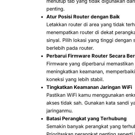
menutup tab yang tidak digunakan dan
penting.
Atur Posisi Router dengan Baik
Letakkan router di area yang tidak ter
menempatkan router di dekat perangka
sinyal. Pilih lokasi yang tinggi denga
berlebih pada router.
Perbarui Firmware Router Secara Ber
Firmware yang diperbarui memastikan 
meningkatkan keamanan, memperbaiki
koneksi yang lebih stabil.
Tingkatkan Keamanan Jaringan WiFi
Pastikan WiFi kamu menggunakan enkri
akses tidak sah. Gunakan kata sandi 
jaringanmu.
Batasi Perangkat yang Terhubung
Semakin banyak perangkat yang terhub
Prioritaskan perangkat penting seperti