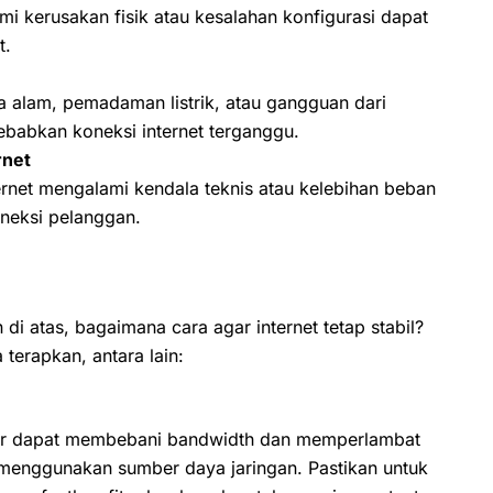
mi kerusakan fisik atau kesalahan konfigurasi dapat
t.
a alam, pemadaman listrik, atau gangguan dari
ebabkan koneksi internet terganggu.
rnet
rnet mengalami kendala teknis atau kelebihan beban
neksi pelanggan.
di atas, bagaimana cara agar internet tetap stabil?
terapkan, antara lain:
ser dapat membebani bandwidth dan memperlambat
if menggunakan sumber daya jaringan. Pastikan untuk