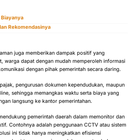
n Biayanya
 dan Rekomendasinya
n aman juga memberikan dampak positif yang
net, warga dapat dengan mudah memperoleh informasi
komunikasi dengan pihak pemerintah secara daring.
an pajak, pengurusan dokumen kependudukan, maupun
nline, sehingga memangkas waktu serta biaya yang
ungan langsung ke kantor pemerintahan.
bil mendukung pemerintah daerah dalam memonitor dan
ektif. Contohnya adalah penggunaan CCTV atau sistem
lusi ini tidak hanya meningkatkan efisiensi