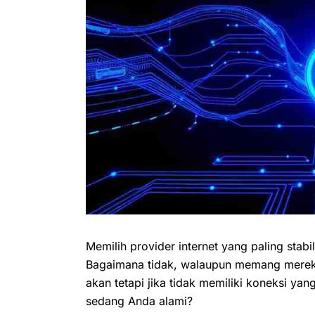
Memilih provider internet yang paling stab
Bagaimana tidak, walaupun memang mereka
akan tetapi jika tidak memiliki koneksi ya
sedang Anda alami?